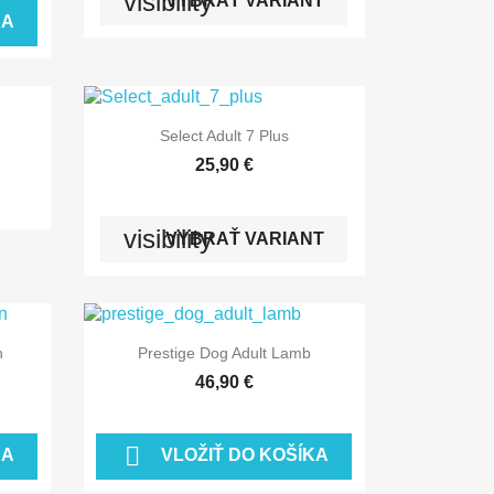
visibility
VYBRAŤ VARIANT
KA

Rýchly náhľad
Select Adult 7 Plus
25,90 €
visibility
VYBRAŤ VARIANT

Rýchly náhľad
n
Prestige Dog Adult Lamb
46,90 €

KA
VLOŽIŤ DO KOŠÍKA