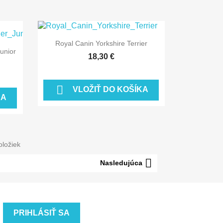

Rýchly náhľad
Royal Canin Yorkshire Terrier
Junior
18,30 €

VLOŽIŤ DO KOŠÍKA
KA
oložiek

Nasledujúca