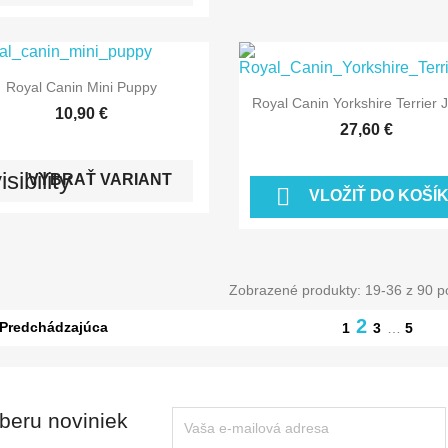

Rýchly náhľad
Royal Canin Mini Puppy

Rýchly náhľad
Royal Canin Yorkshire Terrier 
10,90 €
27,60 €
isibility
VYBRAŤ VARIANT

VLOŽIŤ DO KOŠÍ
Zobrazené produkty: 19-36 z 90 p
2
Predchádzajúca
1
3
…
5
dberu noviniek