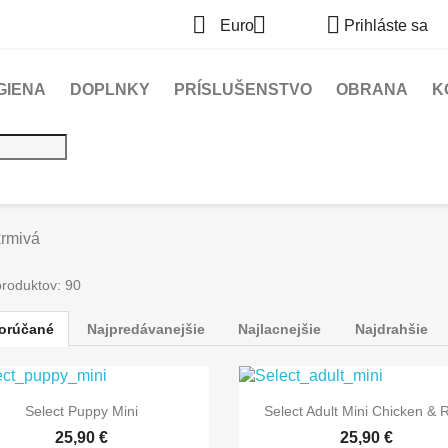



Euro
Prihláste sa
GIENA
DOPLNKY
PRÍSLUŠENSTVO
OBRANA
K
rmivá
produktov: 90
orúčané
Najpredávanejšie
Najlacnejšie
Najdrahšie


Rýchly náhľad
Rýchly náhľad
Select Puppy Mini
Select Adult Mini Chicken & 
25,90 €
25,90 €