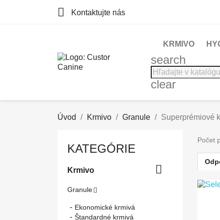

Kontaktujte nás
KRMIVO
HY
search
clear
Úvod
Krmivo
Granule
Superprémiové k
Počet 
KATEGÓRIE
Odp

Krmivo
Granule

Ekonomické krmivá
Štandardné krmivá