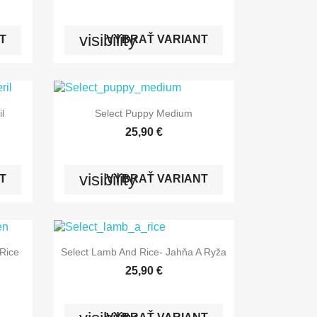
visibility
T
VYBRAŤ VARIANT

Rýchly náhľad
il
Select Puppy Medium
25,90 €
visibility
T
VYBRAŤ VARIANT

Rýchly náhľad
Rice
Select Lamb And Rice- Jahňa A Ryža
25,90 €