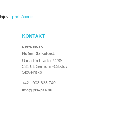
dajov -
prehlásenie
KONTAKT
pre-psa.sk
Noémi Szikelová
Ulica Pri hrádzi 74/89
931 01 Šamorín-Čilistov
Slovensko
+421 903 623 740
info@pre-psa.sk