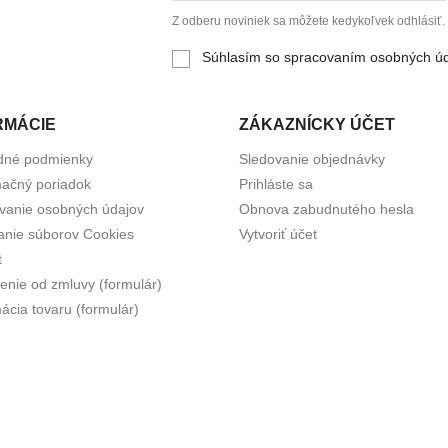
Z odberu noviniek sa môžete kedykoľvek odhlásiť.
Súhlasím so spracovaním osobných ú
RMÁCIE
ZÁKAZNÍCKY ÚČET
dné podmienky
Sledovanie objednávky
ačný poriadok
Prihláste sa
vanie osobných údajov
Obnova zabudnutého hesla
anie súborov Cookies
Vytvoriť účet
t
enie od zmluvy (formulár)
ácia tovaru (formulár)