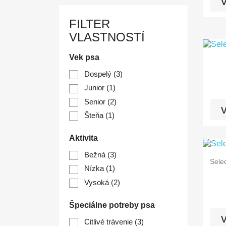
v
FILTER
VLASTNOSTÍ
Vek psa
Dospelý
(3)
Junior
(1)
Senior
(2)
v
Šteňa
(1)
Aktivita
Bežná
(3)
Sele
Nízka
(1)
Vysoká
(2)
Špeciálne potreby psa
v
Citlivé trávenie
(3)