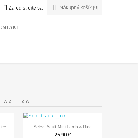


Nákupný košík
[0]
Zaregistrujte sa
ONTAKT
A-Z
Z-A

Rýchly náhľad
Rice
Select Adult Mini Lamb & Rice
25,90 €