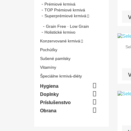
Prémiové krmivá
TOP Prémiové krmivá
v
Superprémiové krmivá

Grain Free · Low Grain
Holistické krmivo
Konzervované krmivá

Se
Pochúťky
Sušené pamlsky
Vitamíny
v
Špeciálne krmivá-diéty

Hygiena

Doplnky

Príslušenstvo

Obrana