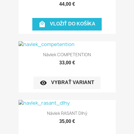
44,00 €

VLOŽIŤ DO KOŠÍKA
Návlek COMPETENTION
33,00 €
visibility
VYBRAŤ VARIANT
Návlek RASANT Dlhý
35,00 €