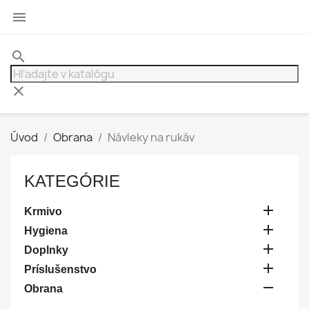

search
clear
Úvod
Obrana
Návleky na rukáv
KATEGÓRIE

Krmivo

Hygiena

Doplnky

Príslušenstvo

Obrana