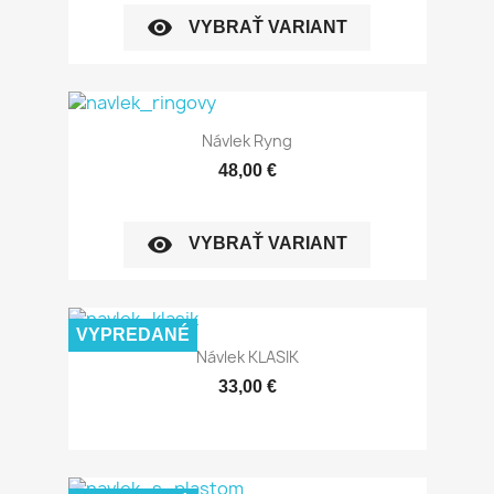
visibility
VYBRAŤ VARIANT
Návlek Ryng
48,00 €
visibility
VYBRAŤ VARIANT
VYPREDANÉ
Návlek KLASIK
33,00 €