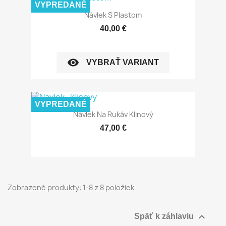
VYPREDANÉ
Návlek S Plastom
40,00 €
visibility
VYBRAŤ VARIANT
VYPREDANÉ
Návlek Na Rukáv Klinový
47,00 €
Zobrazené produkty: 1-8 z 8 položiek

Späť k záhlaviu