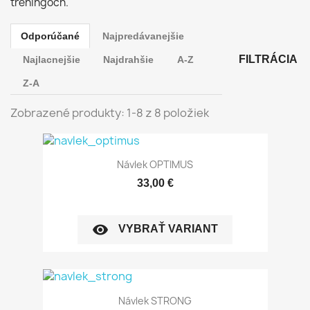
tréningoch.
Odporúčané
Najpredávanejšie
FILTRÁCIA
Najlacnejšie
Najdrahšie
A-Z
Z-A
Zobrazené produkty: 1-8 z 8 položiek
Návlek OPTIMUS
33,00 €
visibility
VYBRAŤ VARIANT
Návlek STRONG