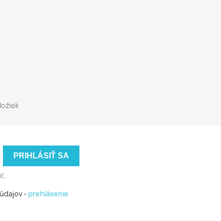
ložiek
ť.
údajov -
prehlásenie