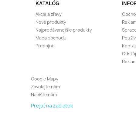
KATALÓG
INFO
Akcie a zľavy
Obcho
Nové produkty
Reklam
Najpredávanejšie produkty
Spraco
Mapa obchodu
Použív
Predajne
Konta
Odstúp
Reklam
Google Mapy
Zavolajte nám
Napíšte nám
Prejsť na začiatok