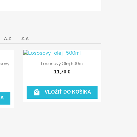
A-Z
Z-A
Rýchly náhľad

osový
Lososový Olej 500ml
11,70 €

VLOŽIŤ DO KOŠÍKA
KA