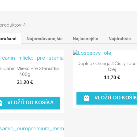
produktov: 4
orúčané
Najpredávanejšie
Najlacnejšie
Najdrahšie
Rýchly náhľad

Doplnok Omega 3 Čistý Los
Rýchly náhľad

l Canin Mlieko Pre Šteniatka
Olej
400g
11,70 €
31,20 €

VLOŽIŤ DO KOŠÍ

VLOŽIŤ DO KOŠÍKA