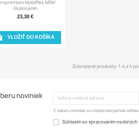
Rýchly náhľad

uropremium Mobilflex MSM
Glukosamin
23,30 €

VLOŽIŤ DO KOŠÍKA
Zobrazené produkty: 1-4 z 4 po
dberu noviniek
Z odberu noviniek sa môžete kedykoľvek odhlási
Súhlasím so spracovaním osobných 