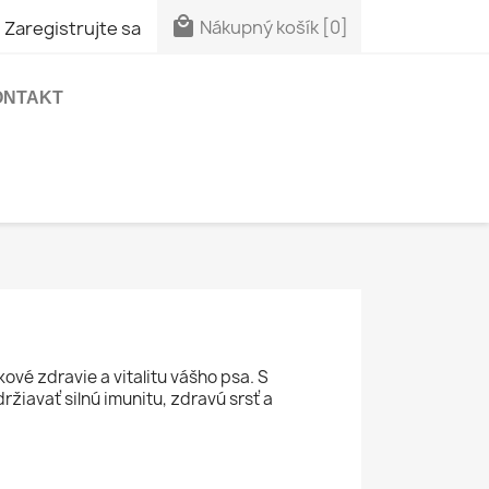


Nákupný košík
[0]
Zaregistrujte sa
ONTAKT
ové zdravie a vitalitu vášho psa. S
žiavať silnú imunitu, zdravú srsť a