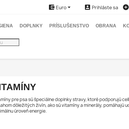



Euro
Prihláste sa
GIENA
DOPLNKY
PRÍSLUŠENSTVO
OBRANA
K
ITAMÍNY
amíny pre psa sú špeciálne doplnky stravy, ktoré podporujú celk
ahom dôležitých živín, ako sú vitamíny a minerály, pomáhajú udr
imálnu úroveň energie.