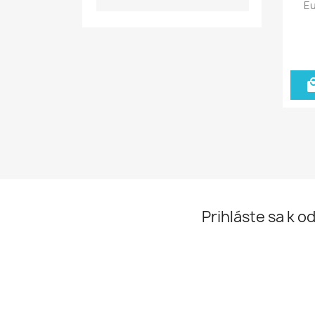
E
Prihláste sa k o