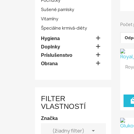
Pochúťky
Sušené pamlsky
Vitamíny
Počet 
Špeciálne krmivá-diéty

Odp
Hygiena

Doplnky

Príslušenstvo

Obrana
Roya
FILTER
VLASTNOSTÍ
Značka

(žiadny filter)