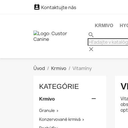

Kontaktujte nás
KRMIVO
HY
search
clear
Úvod
Krmivo
Vitamíny
V
KATEGÓRIE

Vit
Krmivo
obs
opt
Granule

Konzervované krmivá
