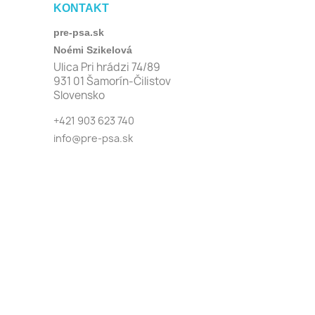
KONTAKT
pre-psa.sk
Noémi Szikelová
Ulica Pri hrádzi 74/89
931 01 Šamorín-Čilistov
Slovensko
+421 903 623 740
info@pre-psa.sk