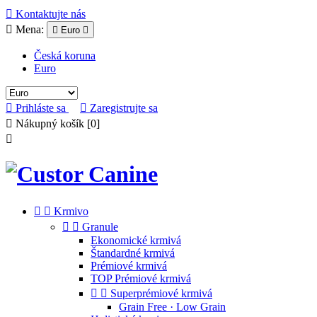

Kontaktujte nás

Mena:

Euro

Česká koruna
Euro

Prihláste sa

Zaregistrujte sa

Nákupný košík
[0]



Krmivo


Granule
Ekonomické krmivá
Štandardné krmivá
Prémiové krmivá
TOP Prémiové krmivá


Superprémiové krmivá
Grain Free · Low Grain