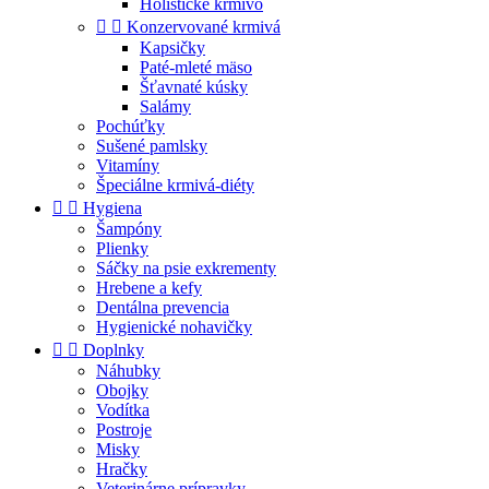
Holistické krmivo


Konzervované krmivá
Kapsičky
Paté-mleté mäso
Šťavnaté kúsky
Salámy
Pochúťky
Sušené pamlsky
Vitamíny
Špeciálne krmivá-diéty


Hygiena
Šampóny
Plienky
Sáčky na psie exkrementy
Hrebene a kefy
Dentálna prevencia
Hygienické nohavičky


Doplnky
Náhubky
Obojky
Vodítka
Postroje
Misky
Hračky
Veterinárne prípravky