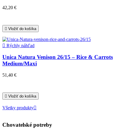
42,20 €

Vložiť do košíka

Rýchly náhľad
Unica Natura Venison 26/15 – Rice & Carrots
Medium/Maxi
51,40 €

Vložiť do košíka
Všetky produkty

Chovatelské potreby