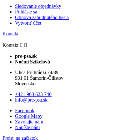
Sledovanie objednávky
Prihláste sa
Obnova zabudnutého hesla
Vytvoriť účet
Kontakt
Kontakt


pre-psa.sk
Noémi Szikelová
Ulica Pri hrádzi 74/89
931 01 Šamorín-Čilistov
Slovensko
+421 903 623 740
info@pre-psa.sk
Facebook
Google Mapy
Zavolajte nám
Napíšte nám
Prejsť na začiatok