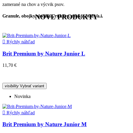
zamerané na chov a výcvik psov.
NOVE PRODUKTY
Granule, obojky, vodítka, rukávy, misky, búdy a.i.

Rýchly náhľad
Brit Premium by Nature Junior L
11,70 €
visibility
Vybrať variant
Novinka

Rýchly náhľad
Brit Premium by Nature Junior M