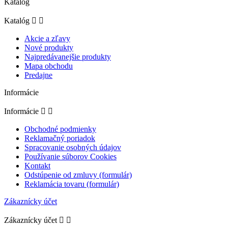
Katalóg
Katalóg


Akcie a zľavy
Nové produkty
Najpredávanejšie produkty
Mapa obchodu
Predajne
Informácie
Informácie


Obchodné podmienky
Reklamačný poriadok
Spracovanie osobných údajov
Používanie súborov Cookies
Kontakt
Odstúpenie od zmluvy (formulár)
Reklamácia tovaru (formulár)
Zákaznícky účet
Zákaznícky účet

