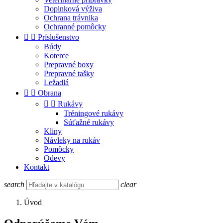
Doplnková výživa
Ochrana trávnika
Ochranné pomôcky


Príslušenstvo
Búdy
Koterce
Prepravné boxy
Prepravné tašky
Ležadlá


Obrana


Rukávy
Tréningové rukávy
Súťažné rukávy
Kliny
Návleky na rukáv
Pomôcky
Odevy
Kontakt
search
clear
Úvod