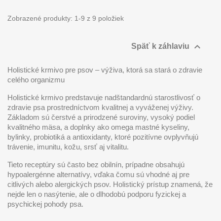
Zobrazené produkty: 1-9 z 9 položiek

Späť k záhlaviu
Holistické krmivo pre psov – výživa, ktorá sa stará o zdravie
celého organizmu
Holistické krmivo predstavuje nadštandardnú starostlivosť o
zdravie psa prostredníctvom kvalitnej a vyváženej výživy.
Základom sú čerstvé a prirodzené suroviny, vysoký podiel
kvalitného mäsa, a doplnky ako omega mastné kyseliny,
bylinky, probiotiká a antioxidanty, ktoré pozitívne ovplyvňujú
trávenie, imunitu, kožu, srsť aj vitalitu.
Tieto receptúry sú často bez obilnín, prípadne obsahujú
hypoalergénne alternatívy, vďaka čomu sú vhodné aj pre
citlivých alebo alergických psov. Holistický prístup znamená, že
nejde len o nasýtenie, ale o dlhodobú podporu fyzickej a
psychickej pohody psa.