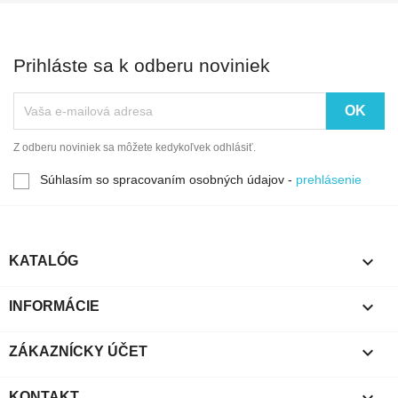
Prihláste sa k odberu noviniek
Z odberu noviniek sa môžete kedykoľvek odhlásiť.
Súhlasím so spracovaním osobných údajov -
prehlásenie

KATALÓG

INFORMÁCIE

ZÁKAZNÍCKY ÚČET

KONTAKT