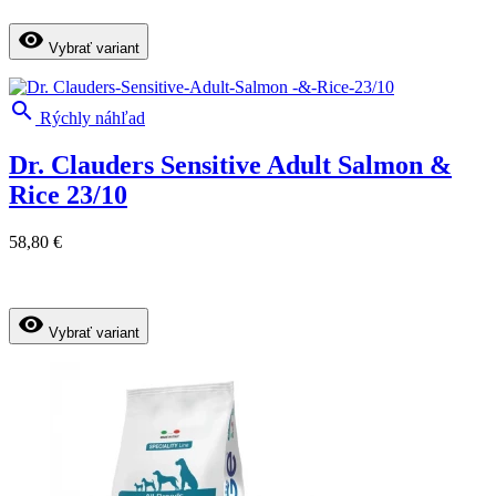
visibility
Vybrať variant

Rýchly náhľad
Dr. Clauders Sensitive Adult Salmon &
Rice 23/10
58,80 €
visibility
Vybrať variant