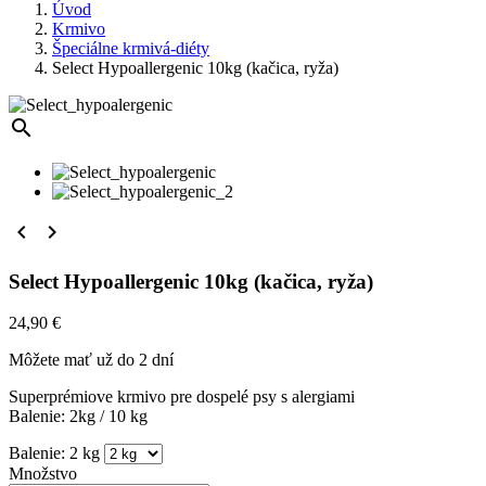
Úvod
Krmivo
Špeciálne krmivá-diéty
Select Hypoallergenic 10kg (kačica, ryža)
search


Select Hypoallergenic 10kg (kačica, ryža)
24,90 €
Môžete mať už do 2 dní
Superprémiove krmivo pre dospelé psy s alergiami
Balenie: 2kg / 10 kg
Balenie: 2 kg
Množstvo