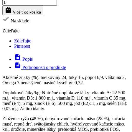

Vložiť do košíka

Na sklade
Zdieľajte
Zdieľajte
Pinterest
description
Popis
description
Podrobnosti o produkte
Akostné znaky (%): bielkoviny 24, tuky 15, popol 6,9, vláknina 2,
Omega 3 nenasýtené mastné kyseliny: 0,32.
Doplnkové látky/kg: Nutričné doplnkové látky: vitamín A: 22 500
m.j., vitamín D3: 1 800 m.j., vitamín E: 110 m.j., vitamín C 35 mg,
meď (E4): 5 mg, zinok (E 6): 500 mg, jód (E2): 1,5 mg, selén (E8):
0,05 mg. Antioxidanty.
Zloženie: ryža (48 %), dehydrované kačacie mäso (28 %), kačacia
masť, repná drť, svätojánsky chlieb, hydrolyzované kačacie mäso,
kril, droždie, minerálne látky, prebiotiká MOS, prebiotiká FOS,