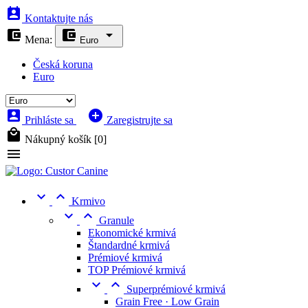

Kontaktujte nás



Mena:
Euro
Česká koruna
Euro


Prihláste sa
Zaregistrujte sa

Nákupný košík
[0]



Krmivo


Granule
Ekonomické krmivá
Štandardné krmivá
Prémiové krmivá
TOP Prémiové krmivá


Superprémiové krmivá
Grain Free · Low Grain