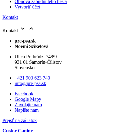
Obnova zabudnutého hesla
Vytvoriť účet
Kontakt


Kontakt
pre-psa.sk
Noémi Szikelová
Ulica Pri hrádzi 74/89
931 01 Šamorín-Čilistov
Slovensko
+421 903 623 740
info@pre-psa.sk
Facebook
Google Mapy
Zavolajte nám
Napíšte nám
Prejsť na začiatok
Custor Canine