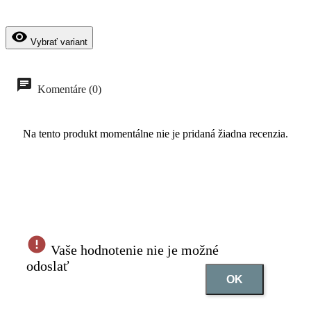
visibility
Vybrať variant
Komentáre (0)
Na tento produkt momentálne nie je pridaná žiadna recenzia.
Vaše hodnotenie nie je možné
odoslať
OK