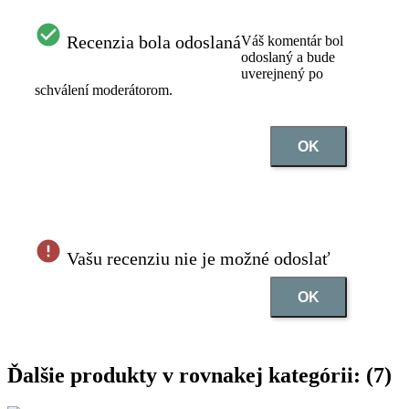
Recenzia bola odoslaná
Váš komentár bol
odoslaný a bude
uverejnený po
schválení moderátorom.
OK
Vašu recenziu nie je možné odoslať
OK
Ďalšie produkty v rovnakej kategórii: (7)