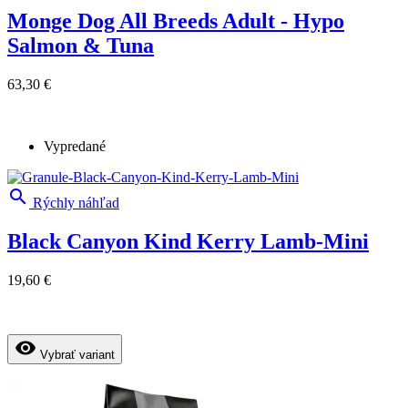
Monge Dog All Breeds Adult - Hypo
Salmon & Tuna
63,30 €
Vypredané

Rýchly náhľad
Black Canyon Kind Kerry Lamb-Mini
19,60 €
visibility
Vybrať variant