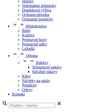
Hračky
Veterinárne prípravky
Doplnková výživa
Ochrana trávnika
Ochranné pomôcky


Príslušenstvo
Búdy
Koterce
Prepravné boxy
Prepravné tašky
Ležadlá


Obrana


Rukávy
Tréningové rukávy
Súťažné rukávy
Kliny
Návleky na rukáv
Pomôcky
Odevy
Kontakt
search
clear