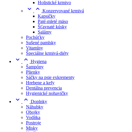
Holistické krmivo


Konzervované krmivá
Kapsičky
Paté-mleté mäso
Šťavnaté kúsky
Salámy
Pochúťky
Sušené pamlsky
Vitamíny
Špeciálne krmivá-diéty


Hygiena
Šampóny
Plienky
Sáčky na psie exkrementy
Hrebene a kefy
Dentálna prevencia
Hygienické nohavičky


Doplnky
Náhubky
Obojky
Vodítka
Postroje
Misky