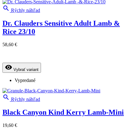

Rýchly náhľad
Dr. Clauders Sensitive Adult Lamb &
Rice 23/10
58,60 €
visibility
Vybrať variant
Vypredané

Rýchly náhľad
Black Canyon Kind Kerry Lamb-Mini
19,60 €