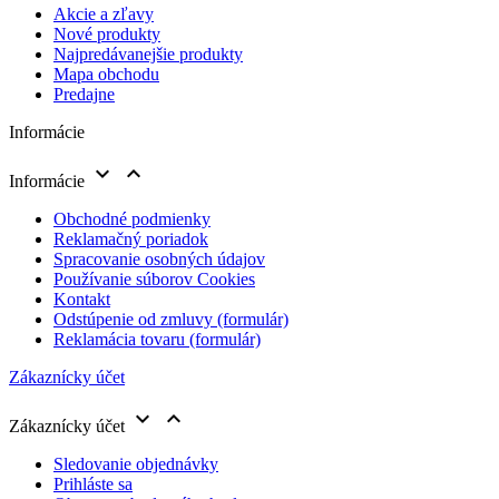
Akcie a zľavy
Nové produkty
Najpredávanejšie produkty
Mapa obchodu
Predajne
Informácie


Informácie
Obchodné podmienky
Reklamačný poriadok
Spracovanie osobných údajov
Používanie súborov Cookies
Kontakt
Odstúpenie od zmluvy (formulár)
Reklamácia tovaru (formulár)
Zákaznícky účet


Zákaznícky účet
Sledovanie objednávky
Prihláste sa