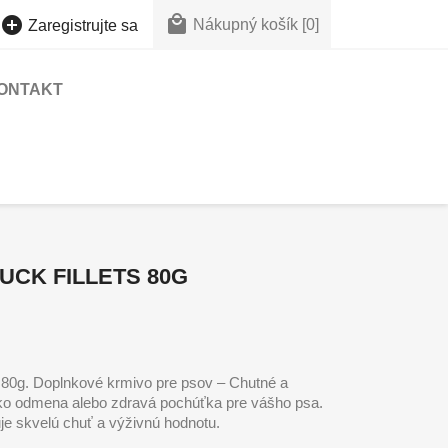


Nákupný košík
[0]
Zaregistrujte sa
ONTAKT
UCK FILLETS 80G
80g. Doplnkové krmivo pre psov – Chutné a
e ako odmena alebo zdravá pochúťka pre vášho psa.
 skvelú chuť a výživnú hodnotu.