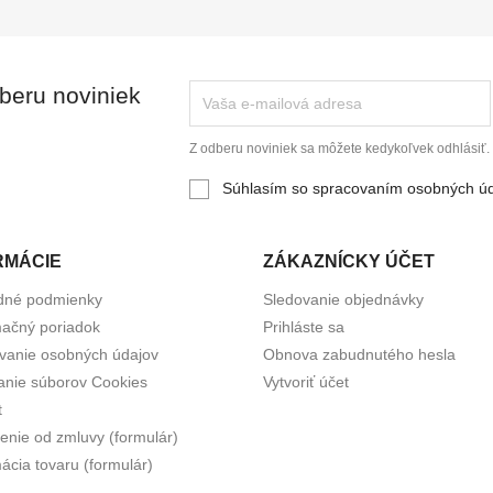
dberu noviniek
Z odberu noviniek sa môžete kedykoľvek odhlásiť.
Súhlasím so spracovaním osobných ú
RMÁCIE
ZÁKAZNÍCKY ÚČET
dné podmienky
Sledovanie objednávky
ačný poriadok
Prihláste sa
vanie osobných údajov
Obnova zabudnutého hesla
anie súborov Cookies
Vytvoriť účet
t
enie od zmluvy (formulár)
ácia tovaru (formulár)