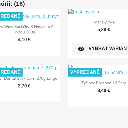
rii: (16)
PREDANÉ

Rýchly náhľad
Kosť Byvolia

Rýchly náhľad
w Wow Kostičky S Hmyzom A
5,20 €
Ryžou 280g
4,10 €
visibility
VYBRAŤ VARIAN
PREDANÉ
VYPREDANÉ

Rýchly náhľad
er Dental Stick Corn 270g Large

Rýchly náhľad
Tyčinky Farebné 12,5cm
2,70 €
8,40 €