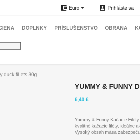



Euro
Prihláste sa
GIENA
DOPLNKY
PRÍSLUŠENSTVO
OBRANA
K
duck fillets 80g
YUMMY & FUNNY D
6,40 €
Yummy & Funny Kačacie Filéty 
kvalitné kačacie filéty, ideáln
Vysoký obsah mäsa zabezpečuje