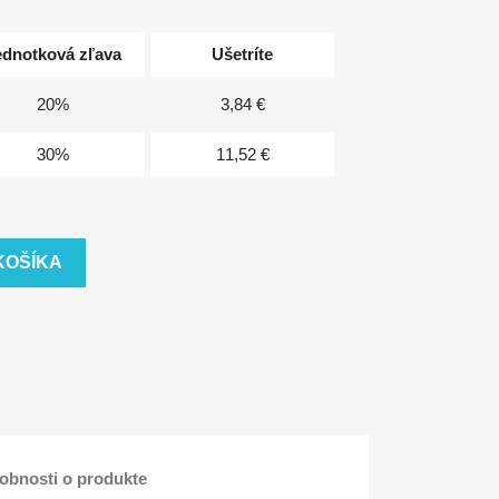
ednotková zľava
Ušetríte
20%
3,84 €
30%
11,52 €
KOŠÍKA
obnosti o produkte