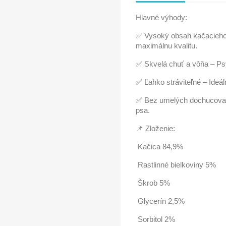
Hlavné výhody:
✅ Vysoký obsah kačacieho
maximálnu kvalitu.
✅ Skvelá chuť a vôňa – Ps
✅ Ľahko stráviteľné – Ideá
✅ Bez umelých dochucovadi
psa.
📌 Zloženie:
Kačica 84,9%
Rastlinné bielkoviny 5%
Škrob 5%
Glycerín 2,5%
Sorbitol 2%