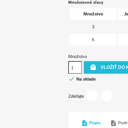
Množstevné zľavy
Množstvo
J
3
6
Množstvo

VLOŽIŤ DO 

Na sklade
Zdieľajte
description
description
Popis
Podr