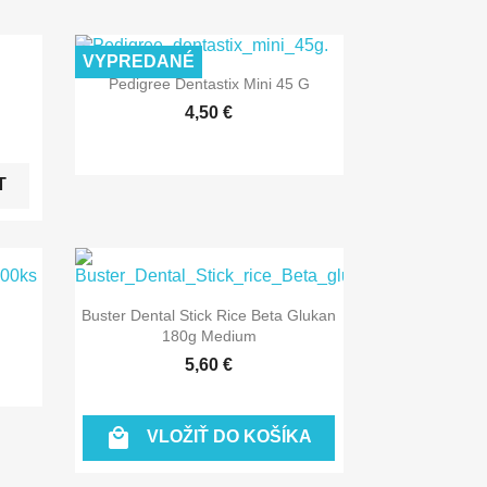
VYPREDANÉ

Rýchly náhľad
Pedigree Dentastix Mini 45 G
4,50 €
T

Rýchly náhľad
Buster Dental Stick Rice Beta Glukan
180g Medium
5,60 €

VLOŽIŤ DO KOŠÍKA