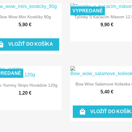
VYPREDANÉ


Rýchly náhľad
Rýchly náhľad
Bow Wow Mini Kostičky 80g
Tyčinky S Kačacím Mäsom 12
5,90 €
9,90 €

VLOŽIŤ DO KOŠÍKA
PREDANÉ

Rýchly náhľad

Rýchly náhľad
Bow Wow Salámové Kolieska 
 Yummy Strips Hovädzie 120g.
5,40 €
1,20 €

VLOŽIŤ DO KOŠÍK