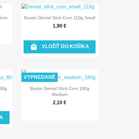

Rýchly náhľad
,5cm
Buster Dental Stick Corn 110g Small
1,90 €

VLOŽIŤ DO KOŠÍKA
VYPREDANÉ

Rýchly náhľad
80g
Buster Dental Stick Corn 180g
Medium
2,10 €
A