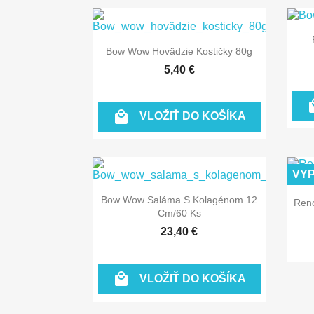

Rýchly náhľad
Bow Wow Hovädzie Kostičky 80g
5,40 €

VLOŽIŤ DO KOŠÍKA
VY

Rýchly náhľad
Bow Wow Saláma S Kolagénom 12
Reno
Cm/60 Ks
23,40 €

VLOŽIŤ DO KOŠÍKA