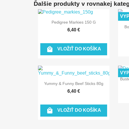
Ďalšie produkty v rovnakej kategó
VY

Rýchly náhľad
Pedigree Markies 150 G
Bo
6,40 €

VLOŽIŤ DO KOŠÍKA
VY
Bust

Rýchly náhľad
Yummy & Funny Beef Sticks 80g
6,40 €

VLOŽIŤ DO KOŠÍKA