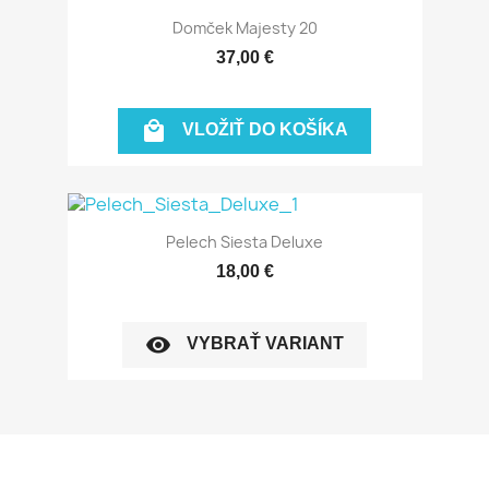
Domček Majesty 20
37,00 €

VLOŽIŤ DO KOŠÍKA
Pelech Siesta Deluxe
18,00 €
visibility
VYBRAŤ VARIANT