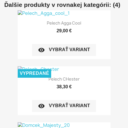
Ďalšie produkty v rovnakej kategórii: (4)
Pelech Agga Cool
29,00 €
visibility
VYBRAŤ VARIANT
VYPREDANÉ
Pelech CHester
38,30 €
visibility
VYBRAŤ VARIANT