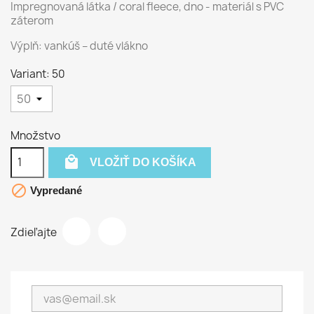
Impregnovaná látka / coral fleece, dno - materiál s PVC
záterom
Výplň: vankúš – duté vlákno
Variant: 50
Množstvo

VLOŽIŤ DO KOŠÍKA

Vypredané
Zdieľajte