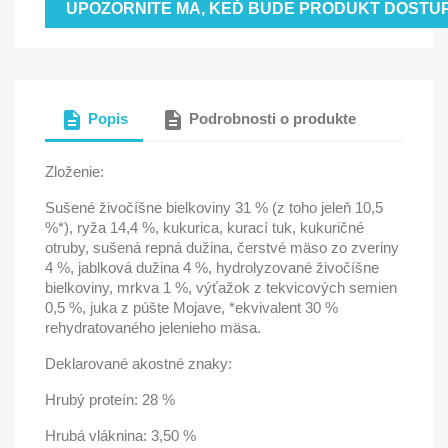
UPOZORNITE MA, KEĎ BUDE PRODUKT DOSTU
description
description
Popis
Podrobnosti o produkte
Zloženie:
Sušené živočíšne bielkoviny 31 % (z toho jeleň 10,5
%*), ryža 14,4 %, kukurica, kurací tuk, kukuričné
otruby, sušená repná dužina, čerstvé mäso zo zveriny
4 %, jablková dužina 4 %, hydrolyzované živočíšne
bielkoviny, mrkva 1 %, výťažok z tekvicových semien
0,5 %, juka z púšte Mojave, *ekvivalent 30 %
rehydratovaného jelenieho mäsa.
Deklarované akostné znaky:
Hrubý proteín: 28 %
Hrubá vláknina: 3,50 %