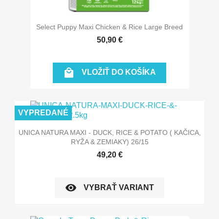
Select Puppy Maxi Chicken & Rice Large Breed
50,90 €

VLOŽIŤ DO KOŠÍKA
VYPREDANÉ
UNICA NATURA MAXI - DUCK, RICE & POTATO ( KAČICA,
RYŽA & ZEMIAKY) 26/15
49,20 €
visibility
VYBRAŤ VARIANT