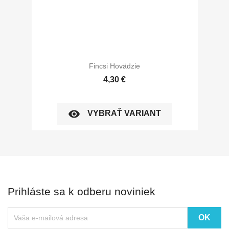
Fincsi Hovädzie
4,30 €
visibility
VYBRAŤ VARIANT
Prihláste sa k odberu noviniek