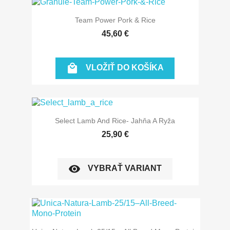
Team Power Pork & Rice
45,60 €

VLOŽIŤ DO KOŠÍKA
Select Lamb And Rice- Jahňa A Ryža
25,90 €
visibility
VYBRAŤ VARIANT