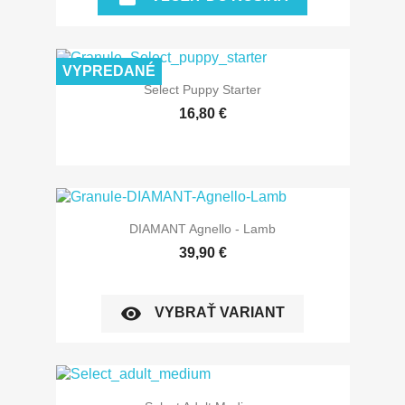
VYPREDANÉ
Select Puppy Starter
16,80 €
DIAMANT Agnello - Lamb
39,90 €
visibility
VYBRAŤ VARIANT