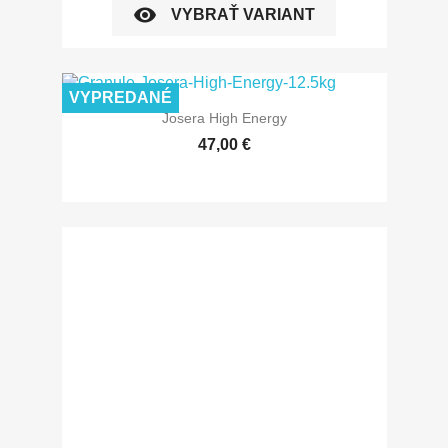
visibility
VYBRAŤ VARIANT
VYPREDANÉ
Josera High Energy
47,00 €