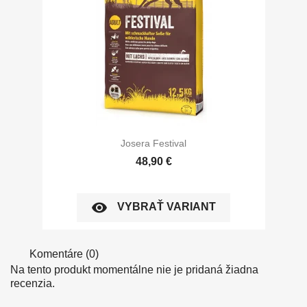
Josera Festival
48,90 €
visibility
VYBRAŤ VARIANT
Komentáre (0)
Na tento produkt momentálne nie je pridaná žiadna
recenzia.