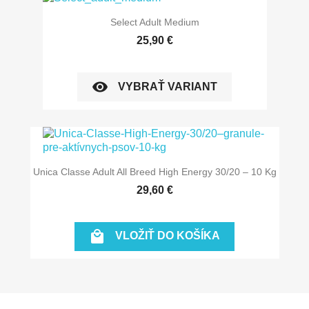
Select Adult Medium
25,90 €
visibility
VYBRAŤ VARIANT
Unica Classe Adult All Breed High Energy 30/20 – 10 Kg
29,60 €

VLOŽIŤ DO KOŠÍKA