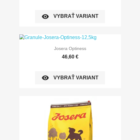
visibility
VYBRAŤ VARIANT
Josera Optiness
46,60 €
visibility
VYBRAŤ VARIANT