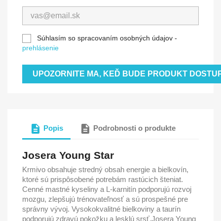
Súhlasím so spracovaním osobných údajov -
prehlásenie
UPOZORNITE MA, KEĎ BUDE PRODUKT DOSTU
description
description
Popis
Podrobnosti o produkte
Josera Young Star
Krmivo obsahuje stredný obsah energie a bielkovín,
ktoré sú prispôsobené potrebám rastúcich šteniat.
Cenné mastné kyseliny a L-karnitín podporujú rozvoj
mozgu, zlepšujú trénovateľnosť a sú prospešné pre
správny vývoj. Vysokokvalitné bielkoviny a taurín
podporujú zdravú pokožku a lesklú srsť.Josera Young