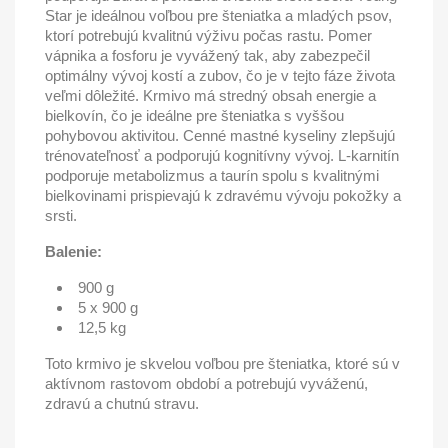
Star je ideálnou voľbou pre šteniatka a mladých psov,
ktorí potrebujú kvalitnú výživu počas rastu. Pomer
vápnika a fosforu je vyvážený tak, aby zabezpečil
optimálny vývoj kostí a zubov, čo je v tejto fáze života
veľmi dôležité. Krmivo má stredný obsah energie a
bielkovín, čo je ideálne pre šteniatka s vyššou
pohybovou aktivitou. Cenné mastné kyseliny zlepšujú
trénovateľnosť a podporujú kognitívny vývoj. L-karnitín
podporuje metabolizmus a taurín spolu s kvalitnými
bielkovinami prispievajú k zdravému vývoju pokožky a
srsti.
Balenie:
900 g
5 x 900 g
12,5 kg
Toto krmivo je skvelou voľbou pre šteniatka, ktoré sú v
aktívnom rastovom období a potrebujú vyváženú,
zdravú a chutnú stravu.