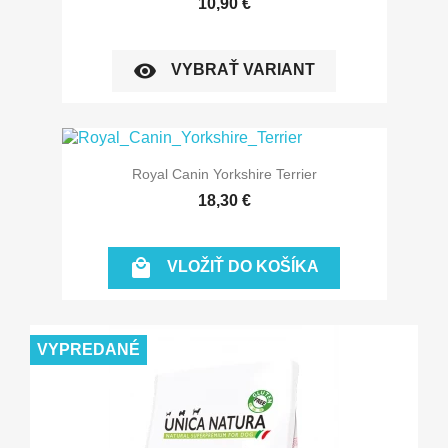
10,90 €
visibility
VYBRAŤ VARIANT
Royal Canin Yorkshire Terrier
18,30 €

VLOŽIŤ DO KOŠÍKA
VYPREDANÉ