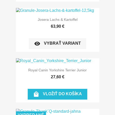
Josera Lachs & Kartoffel
63,90 €
visibility
VYBRAŤ VARIANT
Royal Canin Yorkshire Terrier Junior
27,60 €

VLOŽIŤ DO KOŠÍKA