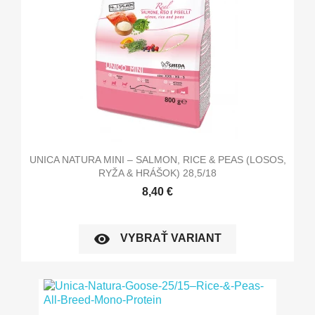
UNICA NATURA MINI – SALMON, RICE & PEAS (LOSOS,
RYŽA & HRÁŠOK) 28,5/18
8,40 €
visibility
VYBRAŤ VARIANT