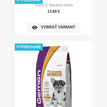
VYPREDANÉ
Thank´Q Standard Jahňa
13,60 €
visibility
VYBRAŤ VARIANT
VYPREDANÉ