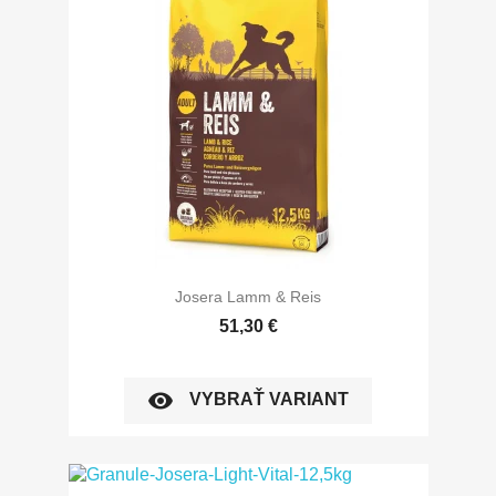
Josera Lamm & Reis
51,30 €
visibility
VYBRAŤ VARIANT