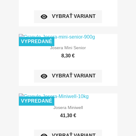
visibility
VYBRAŤ VARIANT
VYPREDANÉ
Josera Mini Senior
8,30 €
visibility
VYBRAŤ VARIANT
VYPREDANÉ
Josera Miniwell
41,30 €
visibility
VYBRAŤ VARIANT