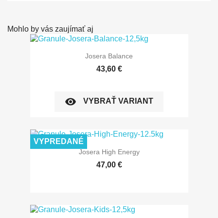
Mohlo by vás zaujímať aj
Josera Balance
43,60 €
visibility
VYBRAŤ VARIANT
VYPREDANÉ
Josera High Energy
47,00 €