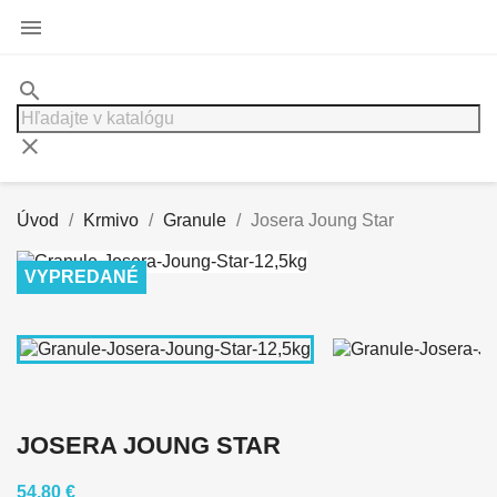

search
clear
Úvod
Krmivo
Granule
Josera Joung Star
VYPREDANÉ
JOSERA JOUNG STAR
54,80 €