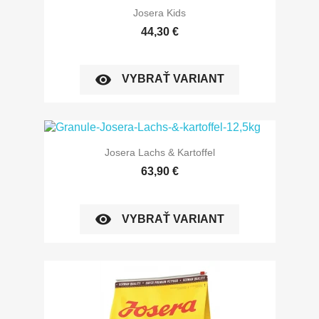
Josera Kids
44,30 €
visibility
VYBRAŤ VARIANT
Josera Lachs & Kartoffel
63,90 €
visibility
VYBRAŤ VARIANT